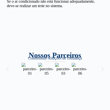
Se o ar condicionado não está funcionar adequadamente,
deve-se realizar um teste no sistema.
Nossos Parceiros
Construindo soluções de confiança